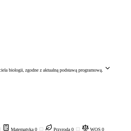
ela biologii, zgodne z aktualną podstawą programową.
Matematyka
0
Przyroda
0
WOS
0