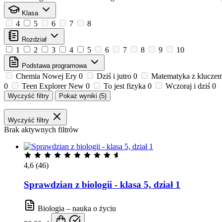
Klasa
4
5
6
7
8
Rozdział
1
2
3
4
5
6
7
8
9
10
Podstawa programowa
Chemia Nowej Ery
0
Dziś i jutro
0
Matematyka z klucze
0
Teen Explorer New
0
To jest fizyka
0
Wczoraj i dziś
0
Wyczyść filtry
Pokaż wyniki
(5)
Wyczyść filtry
Brak aktywnych filtrów
4,6
(46)
Sprawdzian z biologii - klasa 5, dział 1
Biologia – nauka o życiu