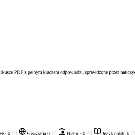
 arkusze PDF z pełnym kluczem odpowiedzi, sprawdzone przez nauczyci
zyka
0
Geografia
0
Historia
0
Język polski
0