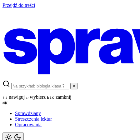
Przejdź do treści
×
nawiguj
wybierz
zamknij
↑
↓
↵
Esc
⌘
K
Sprawdziany
Streszczenia lektur
Opracowania