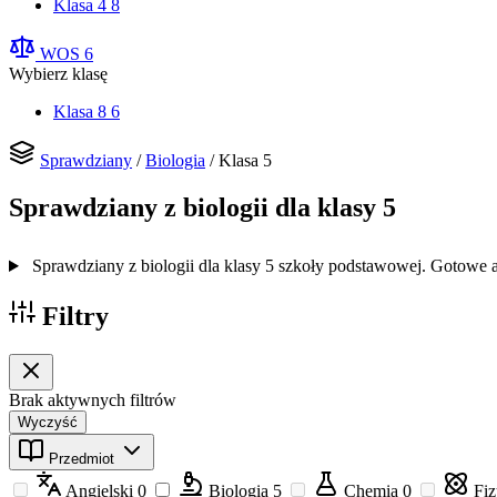
Klasa 4
8
WOS
6
Wybierz klasę
Klasa 8
6
Sprawdziany
/
Biologia
/
Klasa 5
Sprawdziany z biologii dla klasy 5
Sprawdziany z biologii dla klasy 5 szkoły podstawowej. Gotowe
Filtry
Brak aktywnych filtrów
Wyczyść
Przedmiot
Angielski
0
Biologia
5
Chemia
0
Fi