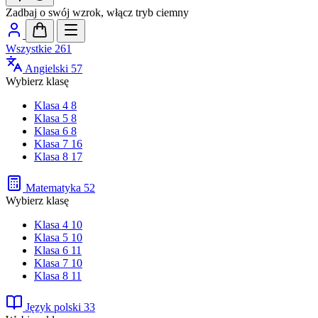
Zadbaj o swój wzrok, włącz tryb ciemny
Wszystkie
261
Angielski
57
Wybierz klasę
Klasa 4
8
Klasa 5
8
Klasa 6
8
Klasa 7
16
Klasa 8
17
Matematyka
52
Wybierz klasę
Klasa 4
10
Klasa 5
10
Klasa 6
11
Klasa 7
10
Klasa 8
11
Język polski
33