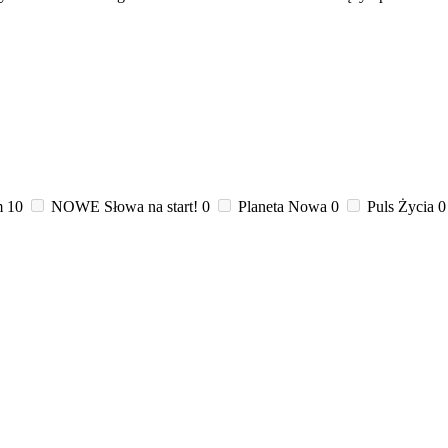
m
10
NOWE Słowa na start!
0
Planeta Nowa
0
Puls Życia
0