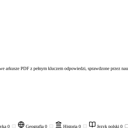
owe arkusze PDF z pełnym kluczem odpowiedzi, sprawdzone przez nau
zyka
0
Geografia
0
Historia
0
Język polski
0