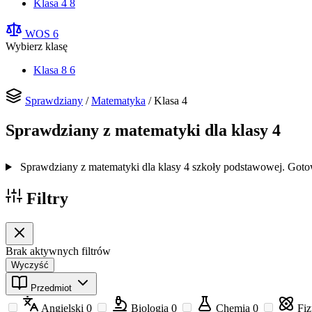
Klasa 4
8
WOS
6
Wybierz klasę
Klasa 8
6
Sprawdziany
/
Matematyka
/
Klasa 4
Sprawdziany z matematyki dla klasy 4
Sprawdziany z matematyki dla klasy 4 szkoły podstawowej. Got
Filtry
Brak aktywnych filtrów
Wyczyść
Przedmiot
Angielski
0
Biologia
0
Chemia
0
Fi