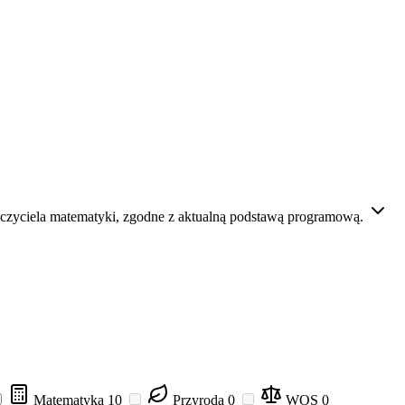
czyciela matematyki, zgodne z aktualną podstawą programową.
Matematyka
10
Przyroda
0
WOS
0