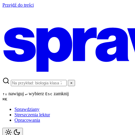
Przejdź do treści
×
nawiguj
wybierz
zamknij
↑
↓
↵
Esc
⌘
K
Sprawdziany
Streszczenia lektur
Opracowania