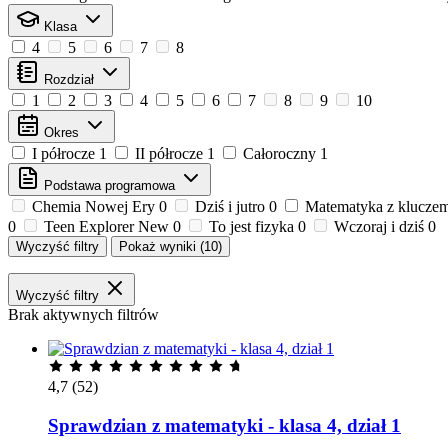
Klasa
4
5
6
7
8
Rozdział
1
2
3
4
5
6
7
8
9
10
Okres
I półrocze
1
II półrocze
1
Całoroczny
1
Podstawa programowa
Chemia Nowej Ery
0
Dziś i jutro
0
Matematyka z klucze
0
Teen Explorer New
0
To jest fizyka
0
Wczoraj i dziś
0
Wyczyść filtry
Pokaż wyniki
(10)
Wyczyść filtry
Brak aktywnych filtrów
4,7
(52)
Sprawdzian z matematyki - klasa 4, dział 1