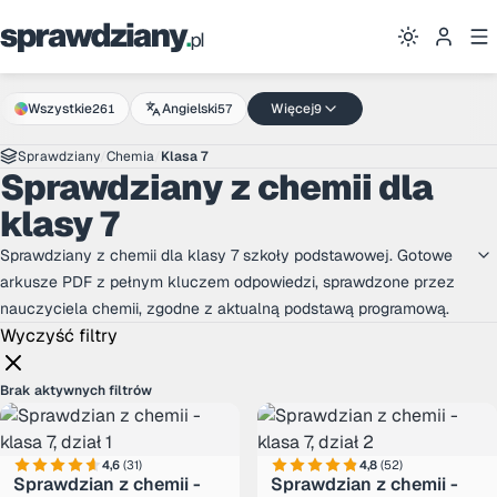
Przejdź do treści
Wszystkie
Angielski
Więcej
261
57
9
Sprawdziany
/
Chemia
/
Klasa 7
Sprawdziany z chemii dla
klasy 7
Sprawdziany z chemii dla klasy 7 szkoły podstawowej. Gotowe
arkusze PDF z pełnym kluczem odpowiedzi, sprawdzone przez
nauczyciela chemii, zgodne z aktualną podstawą programową.
Wyczyść filtry
Brak aktywnych filtrów
4,6
(31)
4,8
(52)
Sprawdzian z chemii -
Sprawdzian z chemii -