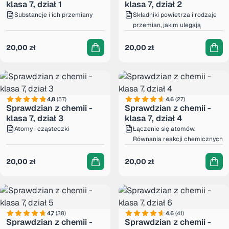
klasa 7, dział 1
klasa 7, dział 2
Substancje i ich przemiany
Składniki powietrza i rodzaje
przemian, jakim ulegają
20,00
zł
20,00
zł
4,8
(57)
4,6
(27)
Sprawdzian z chemii -
Sprawdzian z chemii -
klasa 7, dział 3
klasa 7, dział 4
Atomy i cząsteczki
Łączenie się atomów.
Równania reakcji chemicznych
20,00
zł
20,00
zł
4,7
(38)
4,6
(41)
Sprawdzian z chemii -
Sprawdzian z chemii -