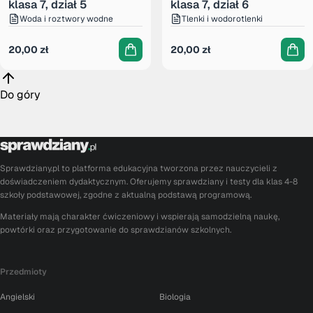
klasa 7, dział 5
klasa 7, dział 6
Woda i roztwory wodne
Tlenki i wodorotlenki
20,00
zł
20,00
zł
Do góry
Sprawdziany.pl to platforma edukacyjna tworzona przez nauczycieli z
doświadczeniem dydaktycznym. Oferujemy sprawdziany i testy dla klas 4-8
szkoły podstawowej, zgodne z aktualną podstawą programową.
Materiały mają charakter ćwiczeniowy i wspierają samodzielną naukę,
powtórki oraz przygotowanie do sprawdzianów szkolnych.
Przedmioty
Angielski
Biologia