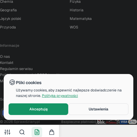
Chemia
Fizyka
Geografia
Historia
Język polski
Matematyka
Przyroda
WOS
Informacje
O nas
Kontakt
Regulamin serwisu
Polityka prywatności RODO i cookies
🍪
Moje konto
Pliki cookies
Używamy cookies, aby zapewnić najlepsze doświadczenie na
naszej stronie.
Polityka prywatności
Social Media
Akceptuję
Ustawienia
© 2026 Sprawdziany.pl
Bezpieczne płatności